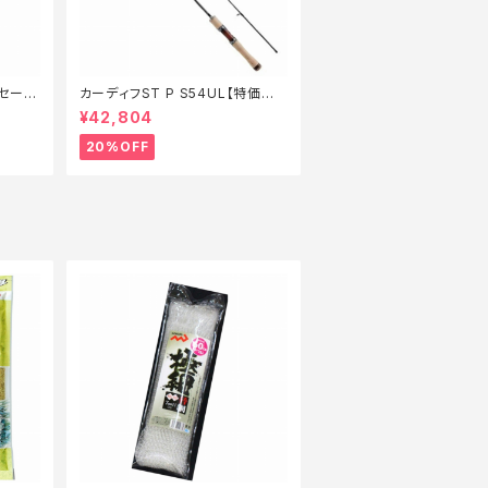
続セール
カーディフST P S54UL【特価ロッ
ド】【20】
¥42,804
20%OFF