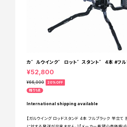
カ゛ルウインク゛ ロット゛スタント゛ 4本 #フル
¥52,800
¥66,000
20%OFF
残り1点
International shipping available
【ガルウイング ロッドスタンド 4本 フルブラック 竿立て
に対する発送が出来ません。]【メーカー希望小売価格\60