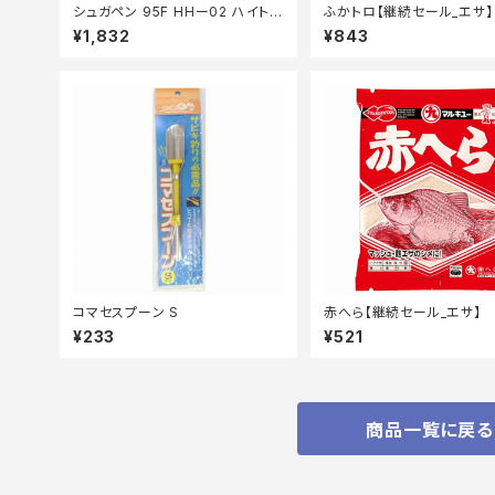
シュガペン 95F HHー02 ハイトホ
ふかトロ【継続セール_エサ】
ロピンク
¥1,832
¥843
コマセスプーン S
赤へら【継続セール_エサ】
¥233
¥521
商品一覧に戻る