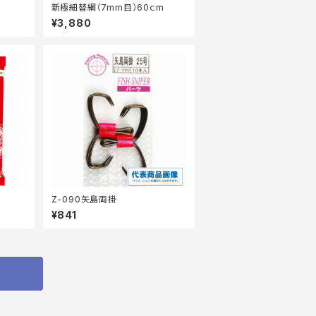
新極細替網（7mm目）60ｃm
¥3,880
Z-090矢島両掛
¥841