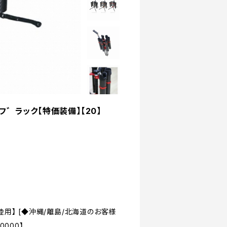
フ゛ラック【特価装備】【20】
 陸用】 [◆沖縄/離島/北海道のお客様
000】