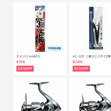
エビバリ AA803
AC-021 ニ徳カニバサミ【
備】【20】
¥156
¥240
20%OFF
20%OFF