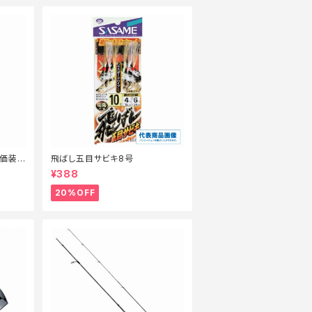
特価装
飛ばし五目サビキ8号
¥388
20%OFF