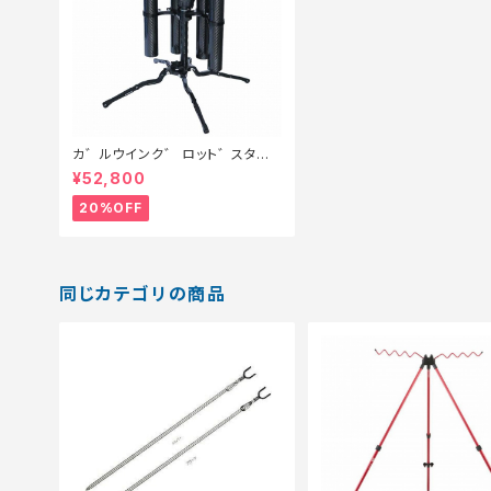
カ゛ルウインク゛ ロット゛スタン
ト゛ 4本 #フルフ゛ラック【特価装
¥52,800
備】【20】
20%OFF
同じカテゴリの商品