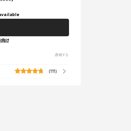
available
方向け
通報する
(111)