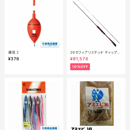
潮見 2
26セフィアリミテッド ティップエ
ギング S63ML+S【継続セール_
¥376
¥81,576
ロッド】【10】
10%OFF