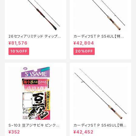
26セフィアリミテッド ティップエ
カーディフST P S54UL【特価
ギング S63ML+S【継続セール_
ロッド】【20】
¥81,576
¥42,804
ロッド】【10】
10%OFF
20%OFF
S−103 豆アジサビキ ピンクベ
カーディフST P S54SUL【特価
イト 1【特価仕掛】【20】
ロッド】【20】
¥352
¥42,452