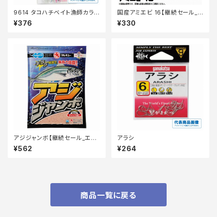
9614 タコハチベイト漁師カラ
国産アミエビ 16【継続セール_
ー2.0アソート
エサ】
¥376
¥330
アジジャンボ【継続セール_エ
アラシ
サ】
¥562
¥264
商品一覧に戻る