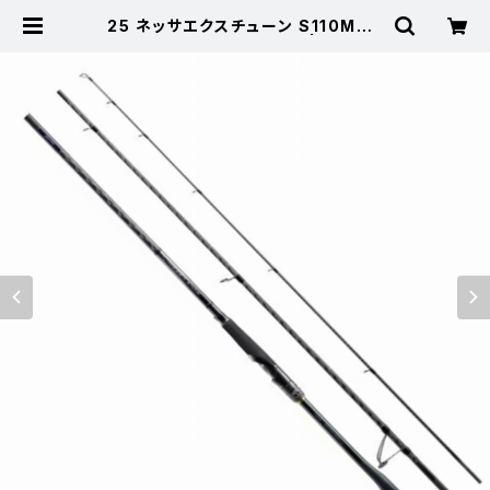
25 ネッサエクスチューン S110MH+
【継続セール_ロッド】【10】 | 東海つり
具 公式オンラインストア