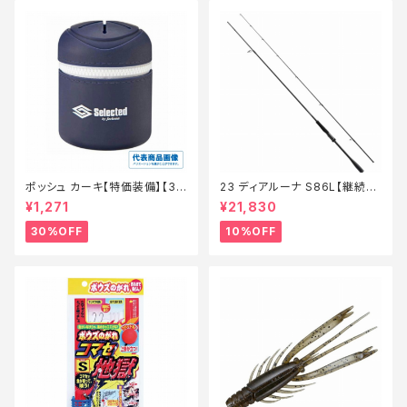
ポッシュ カーキ【特価装備】【3
23 ディアルーナ S86L【継続セ
0】
ール_ロッド】【10】
¥1,271
¥21,830
30%OFF
10%OFF