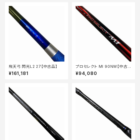
飛天弓 閃光L2 27【中古品】
プロセレクト MI 90NW【中古
品】
¥161,181
¥94,080