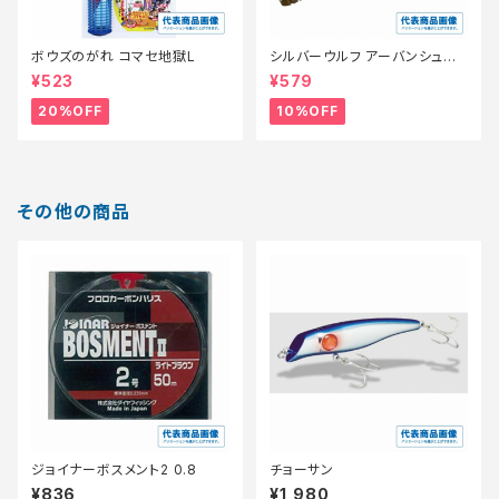
ボウズのがれ コマセ地獄L
シルバーウルフ アーバンシュリ
ンプ 2.8【スタッフ永徳浜名湖セ
¥523
¥579
レクト】【10】
20%OFF
10%OFF
その他の商品
ジョイナーボスメント2 0.8
チョーサン
¥836
¥1,980