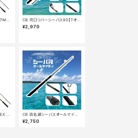
7MH/
CB 河口リバーシーバス90【Tオ
リ】
¥2,970
EX A
CB 浜名湖シーバスオールマイティ
86【Tオリ】
¥2,750