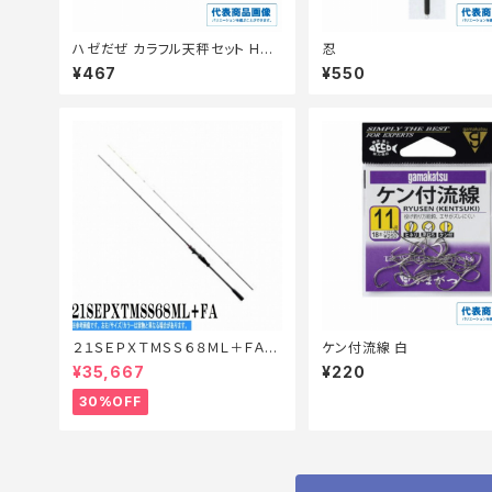
ハゼだぜ カラフル天秤セット HA11
忍
0ー6ー0.8
¥467
¥550
２１ＳＥＰＸＴＭＳＳ６８ＭＬ＋ＦＡ
ケン付流線 白
【特価ロッド】【30】
¥35,667
¥220
30%OFF