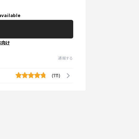
available
方向け
通報する
(111)