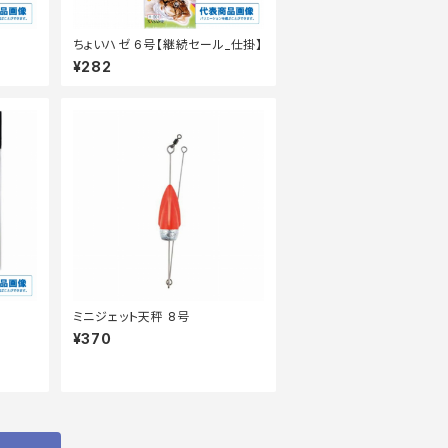
ちょいハゼ 6号【継続セール_仕掛】
¥282
ミニジェット天秤 8号
¥370