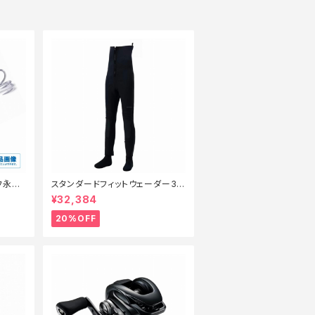
ッフ永徳
スタンダードフィットウェーダー3.
】
0FW−040X 黒 SB【特価装備】【2
¥32,384
0】
20%OFF