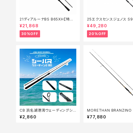
21ディアルーナBS B65XH【特価
25エクスセンスジェノス S9
ロッド】【30】
F【特価ロッド】【20】
¥21,868
¥49,280
30%OFF
20%OFF
CB 浜名湖港湾ウェーディングシ
MORETHAN BRANZINO 
ーバス80【Tオリ】
GS 93L/M S
¥2,860
¥77,880