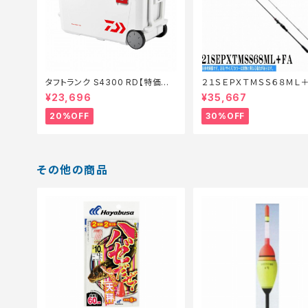
タフトランク S4300 RD【特価装
２１ＳＥＰＸＴＭＳＳ６８ＭＬ＋
備】【20】
【特価ロッド】【30】
¥23,696
¥35,667
20%OFF
30%OFF
その他の商品