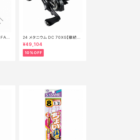
ＦＡ
24 メタニウム DC 70XG【継続セ
ール_リール】【10】
¥49,104
10%OFF