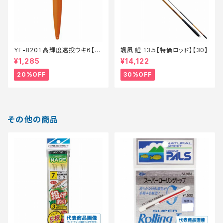
YF-8201 高輝度遠投ウキ6【特
颯風 鯉 13.5【特価ロッド】【30】
価仕掛】【20】
¥1,285
¥14,122
20%OFF
30%OFF
その他の商品