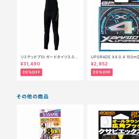
リミテッドプロ ガードタイツ3.0FI
UPGRADE X4 0.4 150
−540X 黒 LB【特価装備】【20】
仕掛】【20】
¥31,490
¥2,852
20%OFF
20%OFF
その他の商品