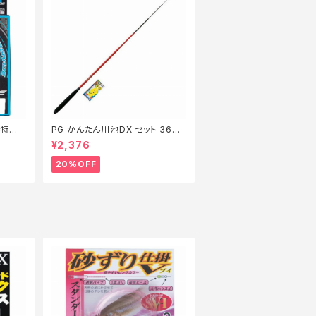
m【特価
PG かんたん川池DX セット 360
【特価セット】【20】
¥2,376
20%OFF