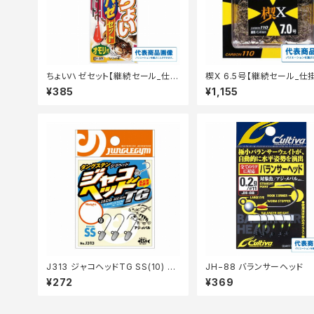
ちょいハゼセット【継続セール_仕
楔X 6.5号【継続セール_仕
掛】
¥385
¥1,155
J313 ジャコヘッドTG SS(10) 0.
JH−88 バランサーヘッド
6g
¥272
¥369