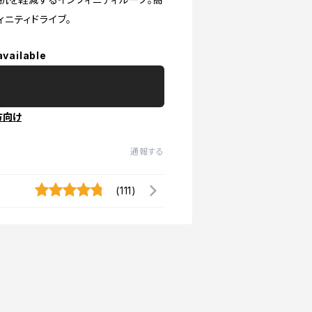
ニティドライブ。
available
方向け
通報する
(111)