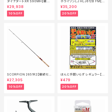
ダイナダートXR S90MH【継続
ホライゾンLJ HLJ612B FM【特
セール_ロッド】【10】
価ロッド】【20】
¥29,938
¥35,200
10%OFF
20%OFF
SCORPION 2651R2【継続セ
ほんと手間いらず レギュラー【特
ール_ロッド】【10】
価仕掛】【20】
¥27,305
¥479
10%OFF
20%OFF