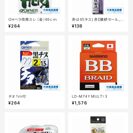
OHヘラ改良スレ （金）65ｃｍ
赤はぜ(キス) 赤【継続セール_仕
掛】
¥264
¥138
チヌ 1ｍ付
LD-M74Y MULTI 3
¥264
¥1,576