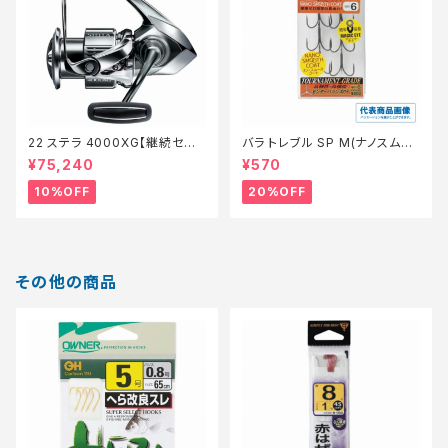
22 ステラ 4000XG【継続セー
バラ トレブル SP M(ナノスムー
ル_リール】【10】
スコート)【特価仕掛】【20】
¥75,240
¥570
10%OFF
20%OFF
その他の商品