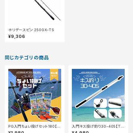
ホリデースピン 250GX-TS
¥9,306
同じカテゴリの商品
PG入門ちょい投げセット180【T
入門キス投げ釣り30-405【Tオ
オリ】
リ】
¥1,980
¥4,980