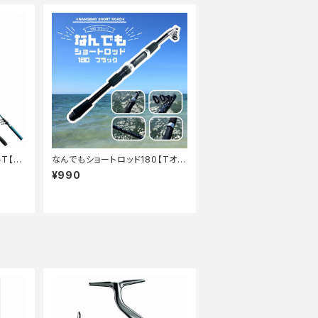
-T【特
なんでもショートロッド180【Tオ
リ】
¥990