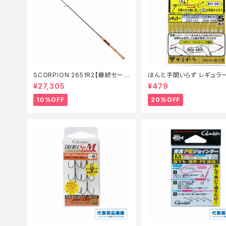
SCORPION 2651R2【継続セール
ほんと手間いらず レギュラ
_ロッド】【10】
仕掛】【20】
¥27,305
¥479
10%OFF
20%OFF