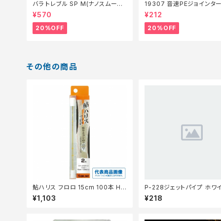
バラ トレブル SP M(ナノスムース
19307 音速PEジョインタ
コート)【特価仕掛】【20】
仕掛】【20】
¥570
¥212
20%OFF
20%OFF
その他の商品
鮎ハリス フロロ 15cm 100本 HG
P-228ジェットパイプ ホワ
0.8号
¥1,103
¥218