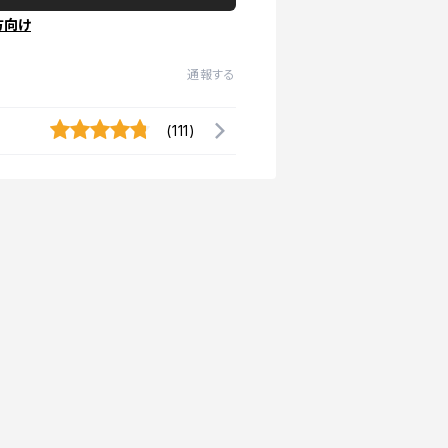
方向け
通報する
(111)