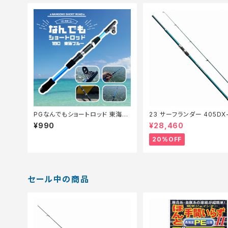
PGなんでもショートロッド 東海ブ
23 サーフランダー 405DX
ルー180【Tオリ】
価竿】【20】
¥990
¥28,460
20%OFF
セール中の商品