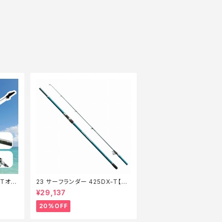
【Tオ
23 サーフランダー 425DX-T【特
価竿】【20】
¥29,137
20%OFF