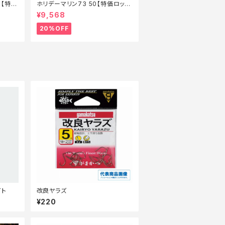
ー【特価
ホリデーマリン73 50【特価ロッ
ド】【20】
¥9,568
20%OFF
イト
改良ヤラズ
¥220