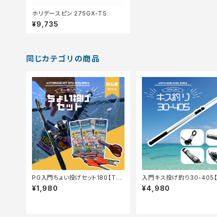
ホリデースピン 275GX-TS
¥9,735
同じカテゴリの商品
PG入門ちょい投げセット180【Tオ
入門キス投げ釣り30-405
リ】
リ】
¥1,980
¥4,980