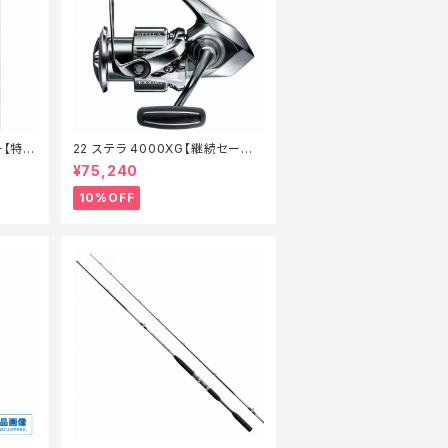
ー【特価
22 ステラ 4000XG【継続セール_
リール】【10】
¥75,240
10%OFF