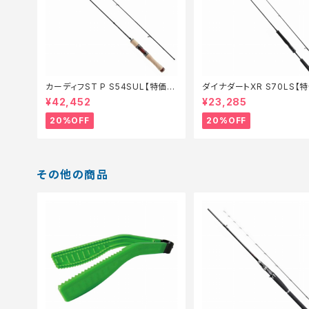
カーディフST P S54SUL【特価ロ
ダイナダートXR S70LS【
ッド】【20】
ド】【20】
¥42,452
¥23,285
20%OFF
20%OFF
その他の商品