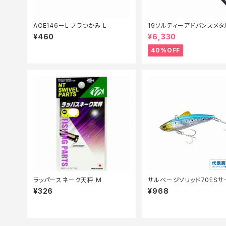
ACE146ーL プラつかみ L
19ソルティーアドバンスメタ
テ B66MLS【特価竿】【40】
¥460
¥6,330
40%OFF
ラッパースネーク天秤 M
サルベージソリッド70ESサ
ディションXG−V70V
¥326
¥968