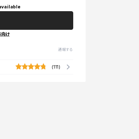
available
方向け
通報する
(111)