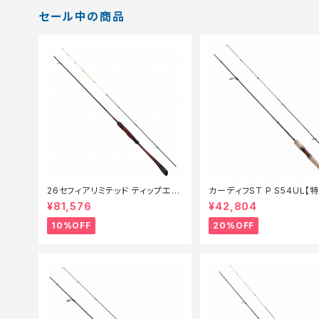
セール中の商品
26セフィアリミテッド ティップエギ
カーディフST P S54UL【
ング S63ML+S【継続セール_ロッ
ド】【20】
¥81,576
¥42,804
ド】【10】
10%OFF
20%OFF