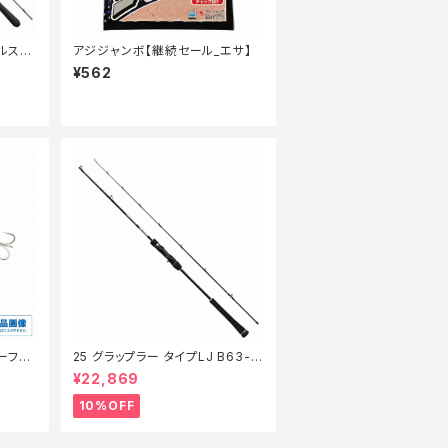
ルスッ
アジジャンボ【継続セール_エサ】
¥562
ーフエ
25 グラップラー タイプLJ B63-3
【継続セール_ロッド】【10】
¥22,869
10%OFF