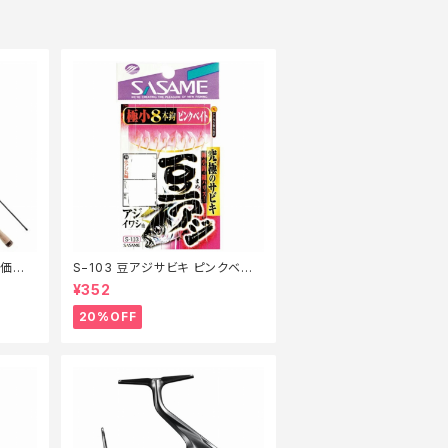
特価ロッ
S−103 豆アジサビキ ピンクベイト
1【特価仕掛】【20】
¥352
20%OFF