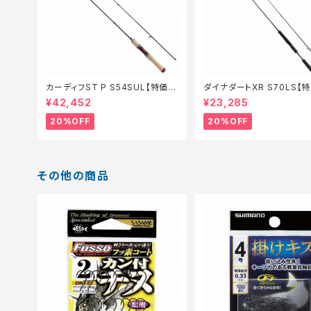
カーディフST P S54SUL【特価ロ
ダイナダートXR S70LS【
ッド】【20】
ド】【20】
¥42,452
¥23,285
20%OFF
20%OFF
その他の商品