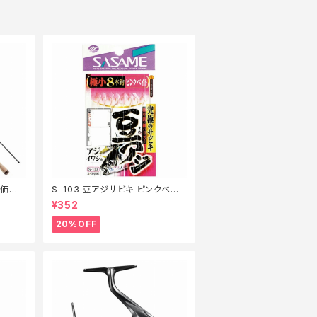
特価ロッ
S−103 豆アジサビキ ピンクベイト
1【特価仕掛】【20】
¥352
20%OFF