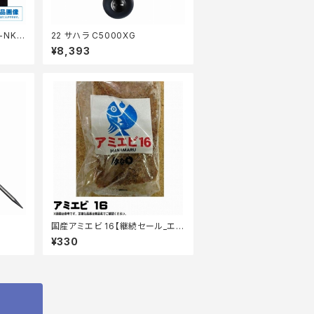
−NK1
22 サハラ C5000XG
¥8,393
国産アミエビ 16【継続セール_エ
サ】
¥330