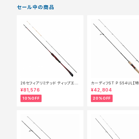
セール中の商品
26セフィアリミテッド ティップエギ
カーディフST P S54UL【
ング S63ML+S【継続セール_ロッ
ド】【20】
¥81,576
¥42,804
ド】【10】
10%OFF
20%OFF