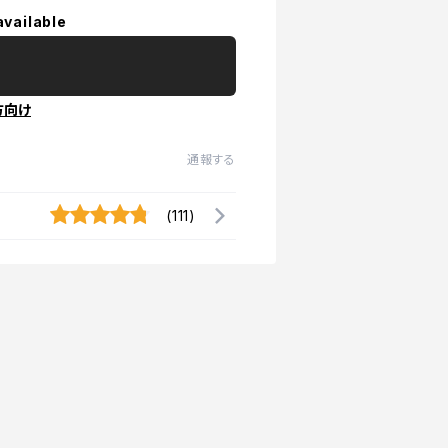
available
方向け
通報する
(111)