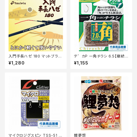
入門手長ハゼ 180 マットブラッ
テ゛カP 一角チラシ 6.5【継続セ
ク
ール_仕掛】
¥1,280
¥1,155
マイクロジグスピン TSS-51 0
鯉夢想