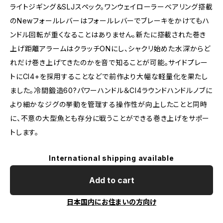
ライトジギング＆SLJスペック。ワンウェイローラーベアリング搭載
のNewフォールレバーはフォールレバーでブレーキをかけてもハ
ンドル回転が重くなることはありません。新たに搭載された巻き
上げ距離アラームはクラッチONにし、シャクリ始めた水深からど
れだけ巻き上げてきたのかを音で知ることが可能。サイドプレー
トにCI4+を採用することなどで前作より大幅な軽量化を果たし
ました。冷間鍛造60?パワーハンドル＆CI4ラウンドハンドルノブに
より細かなジグの挙動を管理する操作性が向上したことと同時
に、不意の大型魚とも存分に戦うことができる巻き上げをサポー
トします。
International shipping available
Add to cart
日本国内にお住まいの方向け