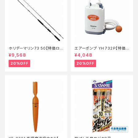
ホリデーマリン73 50【特価ロッ
エアーポンプ ＹＨ732Ｐ【特価
ド】【20】
装備】【20】
¥9,568
¥4,048
20%OFF
20%OFF