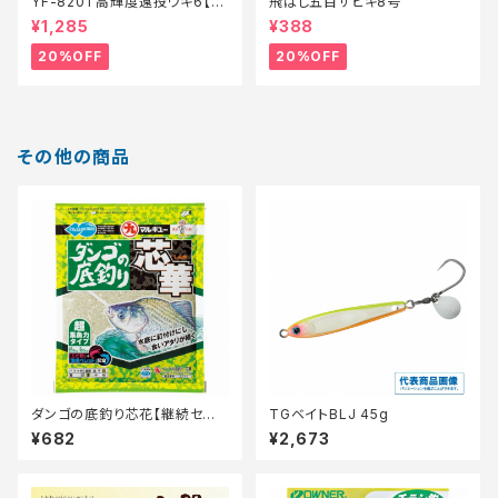
YF-8201 高輝度遠投ウキ6【特
飛ばし五目サビキ8号
価仕掛】【20】
¥1,285
¥388
20%OFF
20%OFF
その他の商品
ダンゴの底釣り芯花【継続セー
TGベイトBLJ 45g
ル_エサ】
¥682
¥2,673