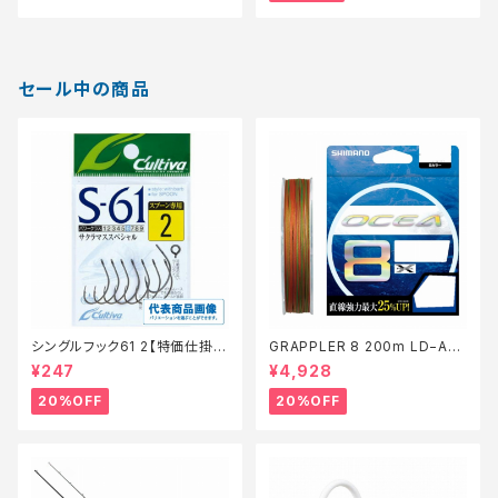
セール中の商品
シングルフック61 2【特価仕掛】
GRAPPLER 8 200m LD−A61
【20】
S 5色 8【特価仕掛】【20】
¥247
¥4,928
20%OFF
20%OFF