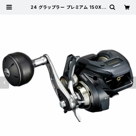
24 グラップラー プレミアム 150XG
新製品2024【継続セール_リール】【1
0】 | 東海つり具 公式オンラインス
トア