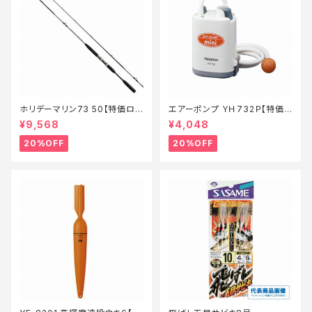
ホリデーマリン73 50【特価ロッ
エアーポンプ ＹＨ732Ｐ【特価
ド】【20】
装備】【20】
¥9,568
¥4,048
20%OFF
20%OFF