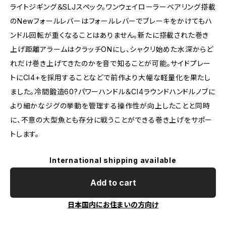
ライトジギング＆SLJスペック。ワンウェイローラーベアリング搭載
のNewフォールレバーはフォールレバーでブレーキをかけてもハ
ンドル回転が重くなることはありません。新たに搭載された巻き
上げ距離アラームはクラッチONにし、シャクリ始めた水深からど
れだけ巻き上げてきたのかを音で知ることが可能。サイドプレー
トにCI4+を採用することなどで前作より大幅な軽量化を果たし
ました。冷間鍛造60?パワーハンドル＆CI4ラウンドハンドルノブに
より細かなジグの挙動を管理する操作性が向上したことと同時
に、不意の大型魚とも存分に戦うことができる巻き上げをサポー
トします。
International shipping available
Add to cart
日本国内にお住まいの方向け