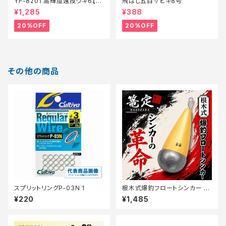
YF-8201 高輝度遠投ウキ6【特
飛ばし五目サビキ8号
価仕掛】【20】
¥1,285
¥388
20%OFF
20%OFF
その他の商品
スプリットリングP-03N 1
根木式爆釣フロートシンカー 2
9【篭定】
¥220
¥1,485