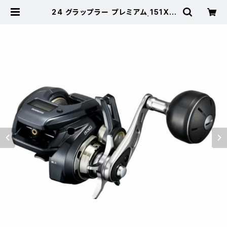
24 グラップラー プレミアム 151XG
【継続セール_リール】【10】 | 東海つ
り具 公式オンラインストア