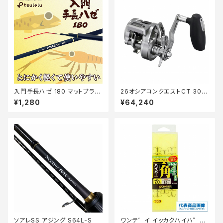
入門手長ハゼ 180 マットブラッ
26オシアコンクエストCT 301X
ク
G
¥1,280
¥64,240
ソアレSS アジング S64L-S
ワンテ゛イ イッカクハイハ゜ー