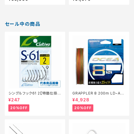
セール中の商品
シングルフック61 2【特価仕掛】
GRAPPLER 8 200m LD−A61
【20】
S 5色 8【特価仕掛】【20】
¥247
¥4,928
20%OFF
20%OFF