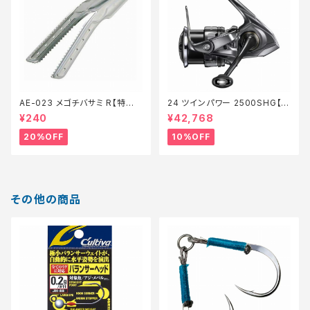
AE-023 メゴチバサミ R【特価
24 ツインパワー 2500SHG【継
装備】【20】
続セール_リール】【10】
¥240
¥42,768
20%OFF
10%OFF
その他の商品