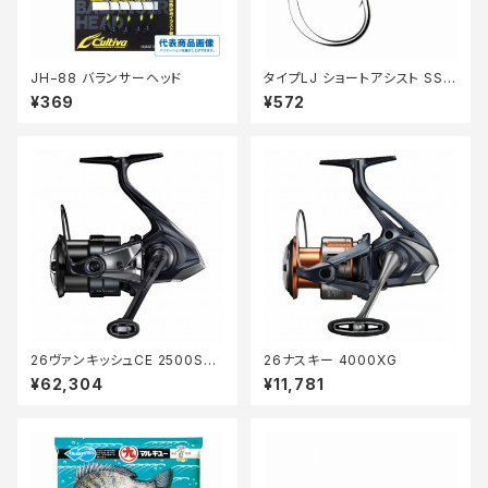
JH−88 バランサーヘッド
タイプLJ ショートアシスト SS E
U−E01Ｗ 001
¥369
¥572
26ヴァンキッシュCE 2500SH
26ナスキー 4000XG
G
¥62,304
¥11,781