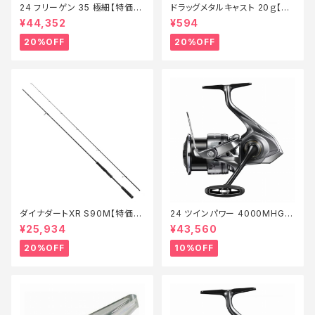
24 フリーゲン 35 極細【特価リ
ドラッグメタルキャスト 20ｇ【特
ール】【20】
価ルアー】【20】
¥44,352
¥594
20%OFF
20%OFF
ダイナダートXR S90M【特価ロ
24 ツインパワー 4000MHG
ッド】【20】
【継続セール_リール】【10】
¥25,934
¥43,560
20%OFF
10%OFF