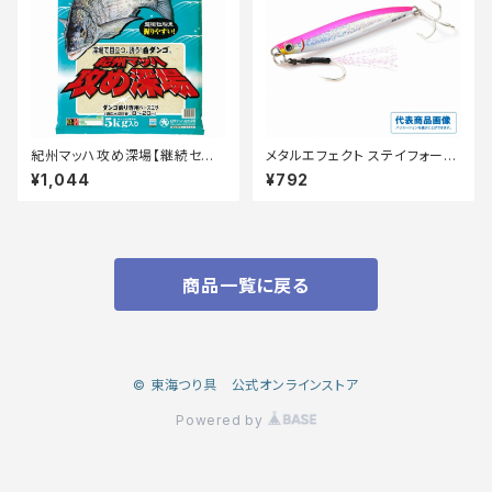
紀州マッハ攻め深場【継続セー
メタルエフェクト ステイフォール
ル_エサ】
30ｇ 【船越サーフおすすめ】
¥1,044
¥792
商品一覧に戻る
© 東海つり具 公式オンラインストア
Powered by