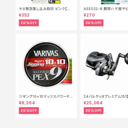
チヌ発泡落し込み目印 ピンク【特
ASE022-8 胴突ハゲ皮サビ
価仕掛】【20】
【特価仕掛】【30】
¥352
¥270
20%OFF
30%OFF
ジギング10×10マッツスパワーPP
24バルケッタプレミアム151
EX9 300m 2号【特価仕掛】【20】
リール】【30】
¥8,364
¥25,064
20%OFF
30%OFF