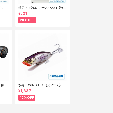
キ 8
鏡牙フックSS チラシアシスト【特
価仕掛】【20】
¥521
20%OFF
【特価
水砲 SWING HOT【スタッフ永徳
夏のチニングオススメルアー】
¥1,337
10%OFF