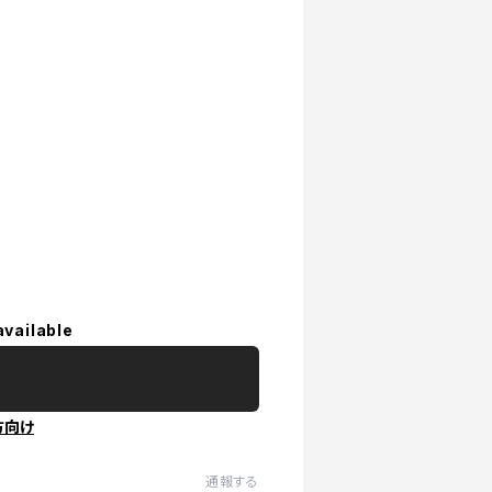
available
方向け
通報する