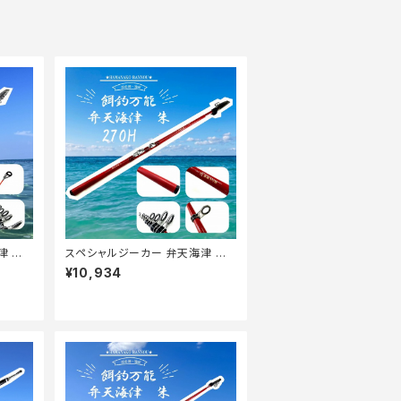
津 朱
スペシャルジーカー 弁天海津 朱
270H【Tオリ】
¥10,934