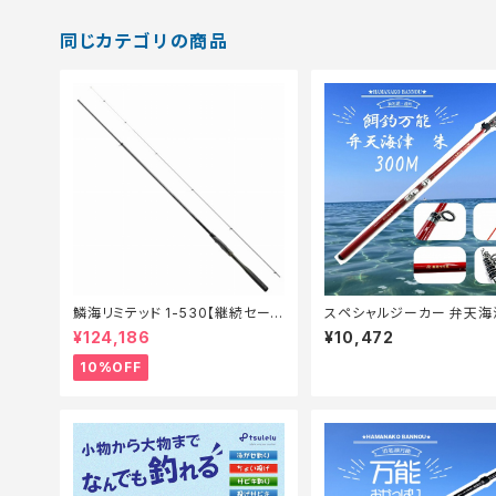
同じカテゴリの商品
鱗海リミテッド 1-530【継続セール
スペシャルジーカー 弁天海
_ロッド】【10】
300M【Tオリ】
¥124,186
¥10,472
10%OFF