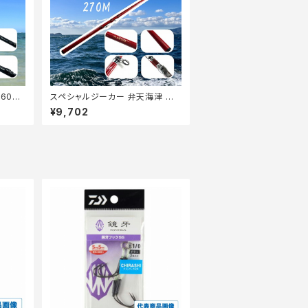
60【T
スペシャルジーカー 弁天海津 朱
270M【Tオリ】
¥9,702