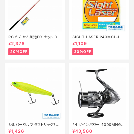
PG かんたん川池DX セット 36
SIGHT LASER 240MCL−L75
0【特価セット】【20】
Q 橙 0.2【特価仕掛】【30】
¥2,376
¥1,109
20%OFF
30%OFF
シルバーウルフ ラフトリック70Ｆ
24 ツインパワー 4000MHG
【スタッフ永徳浜名湖セレクト】
【継続セール_リール】【10】
¥1,426
¥43,560
【10】