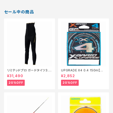
セール中の商品
リミテッドプロ ガードタイツ3.0
UPGRADE X4 0.4 150m【特
FI−540X 黒 LB【特価装備】【2
価仕掛】【20】
¥31,490
¥2,852
0】
20%OFF
20%OFF