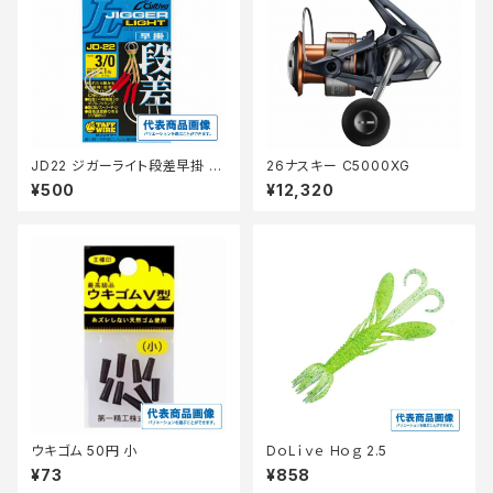
JD22 ジガーライト段差早掛 1
26ナスキー C5000XG
0 【継続セール_仕掛】
¥500
¥12,320
ウキゴム 50円 小
DｏLｉｖｅ Hｏｇ 2.5
¥73
¥858