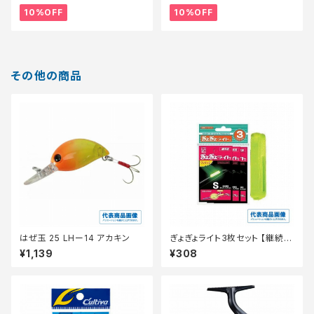
10%OFF
10%OFF
その他の商品
はぜ玉 25 LHー14 アカキン
ぎょぎょライト3枚セット 【継続セ
ール_装備】
¥1,139
¥308