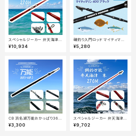
スペシャルジーカー 弁天海津
磯釣り入門ロッド マイティマリ
朱 270H【Tオリ】
ン 400 マットブラック
¥10,934
¥5,280
CB 浜名湖万能おかっぱり360
スペシャルジーカー 弁天海津
【Tオリ】
朱 270M【Tオリ】
¥3,300
¥9,702