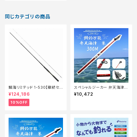
同じカテゴリの商品
鱗海リミテッド 1-530【継続セ
スペシャルジーカー 弁天海津
ール_ロッド】【10】
朱 300M【Tオリ】
¥124,186
¥10,472
10%OFF