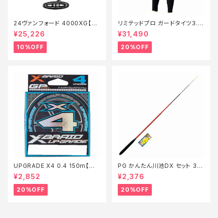
24ヴァンフォード 4000XG【継
リミテッドプロ ガードタイツ3.0
続セール_リール】【10】
FI−540X 黒 LB【特価装備】【2
¥25,226
¥31,490
0】
10%OFF
20%OFF
UPGRADE X4 0.4 150m【特
PG かんたん川池DX セット 36
価仕掛】【20】
0【特価セット】【20】
¥2,852
¥2,376
20%OFF
20%OFF