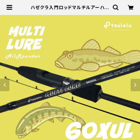
ハゼクラ入門ロッドマルチルアーハゼ
トラウト 60XUL マットブラック | 東
海つり具 公式オンラインストア