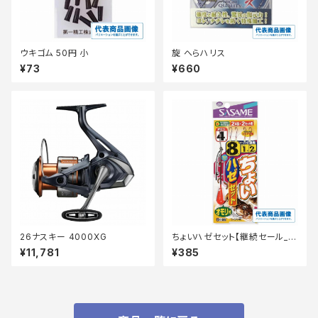
ウキゴム 50円 小
旋 へらハリス
¥73
¥660
26ナスキー 4000XG
ちょいハゼセット【継続セール_仕
掛】
¥11,781
¥385