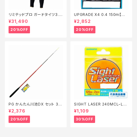
リミテッドプロ ガードタイツ3.0
UPGRADE X4 0.4 150m【特
FI−540X 黒 LB【特価装備】【2
価仕掛】【20】
¥31,490
¥2,852
0】
20%OFF
20%OFF
PG かんたん川池DX セット 36
SIGHT LASER 240MCL−L75
0【特価セット】【20】
Q 橙 0.2【特価仕掛】【30】
¥2,376
¥1,109
20%OFF
30%OFF