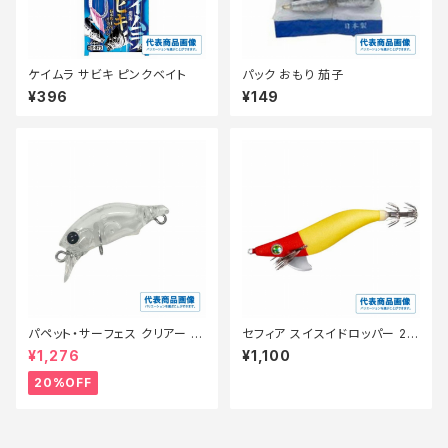
ケイムラ サビキ ピンクベイト
パック おもり 茄子
¥396
¥149
パペット・サーフェス クリアー 0
セフィア スイスイドロッパー 2.5
1【特価ルアー】【20】
号 QS-Z25Y アカミドリ 001
¥1,276
¥1,100
20%OFF