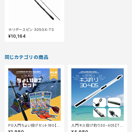
ホリデースピン 305GX-TS
¥10,164
同じカテゴリの商品
PG入門ちょい投げセット180【T
入門キス投げ釣り30-405【Tオ
オリ】
リ】
¥1,980
¥4,980