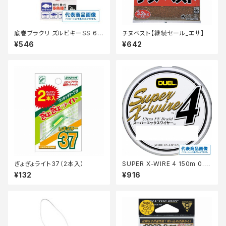
底巻ブラクリ ズルビキーSS 6号
チヌベスト【継続セール_エサ】
赤
¥546
¥642
ぎょぎょライト37（2本入）
SUPER X-WIRE 4 150m 0.6
号 S シルバー【継続セール_仕
¥132
¥916
掛】