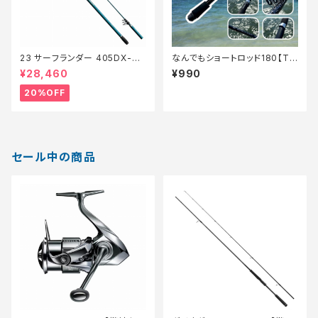
23 サーフランダー 405DX-T
なんでもショートロッド180【Tオ
【特価竿】【20】
リ】
¥28,460
¥990
20%OFF
セール中の商品